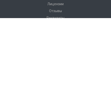
Лицензии
Отзывы
Реквизиты
Сервис
Доставка
Монтаж
Гарантия
Замер
Проект
Подготовка
Каталог
Производство
Фото объектов
Новости