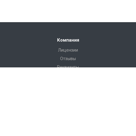
Компания
Лицензии
Отзывы
Реквизиты
Сервис
Доставка
Монтаж
Гарантия
Замер
Проект
Подготовка