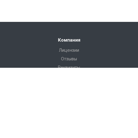
Компания
Лицензии
Отзывы
Реквизиты
Сервис
Доставка
Монтаж
Гарантия
Замер
Проект
Подготовка