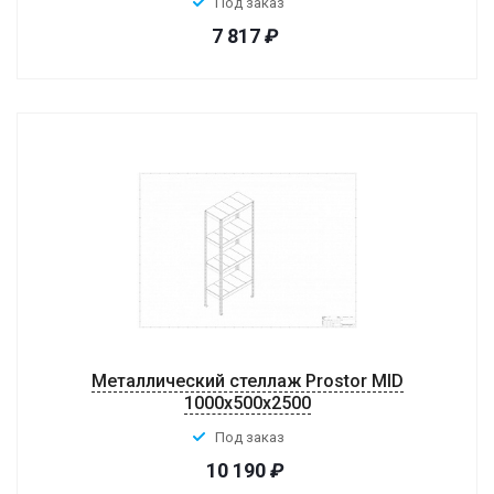
Под заказ
7 817
₽
Металлический стеллаж Prostor MID
1000x500x2500
Под заказ
10 190
₽