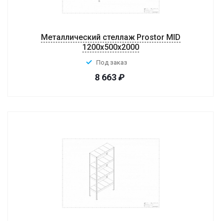
Металлический стеллаж Prostor MID
1200x500x2000
Под заказ
8 663
₽